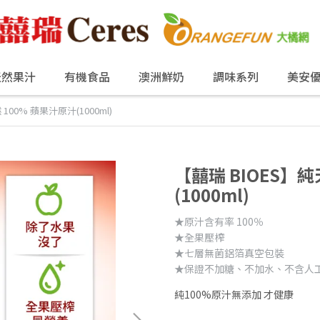
天然果汁
有機食品
澳洲鮮奶
調味系列
美安
100% 蘋果汁原汁(1000ml)
【囍瑞 BIOES】純
(1000ml)
★原汁含有率 100％
★全果壓榨
★七層無菌鋁箔真空包裝
★保證不加糖、不加水、不含人
純100%原汁無添加 才健康